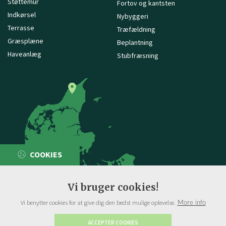
Støttemur
Fortov og kantsten
Indkørsel
Nybyggeri
Terrasse
Træfældning
Græsplæne
Beplantning
Haveanlæg
Stubfræsning
COOKIES
Vi bruger cookies!
Vi benytter cookies for at give dig den bedst mulige oplevelse.
More info
ACCEPTER COOKIES