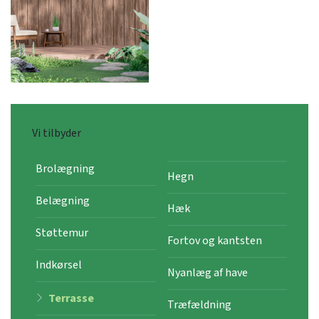
Vi tilbyder
Brolægning
Hegn
Belægning
Hæk
Støttemur
Fortov og kantsten
Indkørsel
Nyanlæg af have
Terrasse
Træfældning