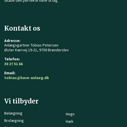
skabe den perfekte have til dig.
Kontakt os
Adresse:
Anlægsgartner Tobias Petersen
Øster Kærvej 19-21, 9700 Brønderslev
Telefon:
30 27 51 66
Email:
tobias@have-anlaeg.dk
Vi tilbyder
Belægning
Hegn
Brolægning
Hæk