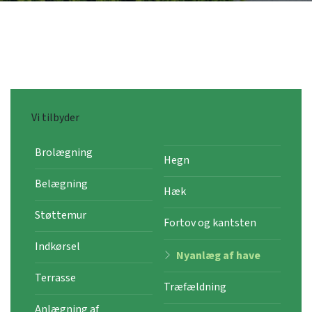
Vi tilbyder
Brolægning
Hegn
Belægning
Hæk
Støttemur
Fortov og kantsten
Indkørsel
Nyanlæg af have
Terrasse
Træfældning
Anlægning af