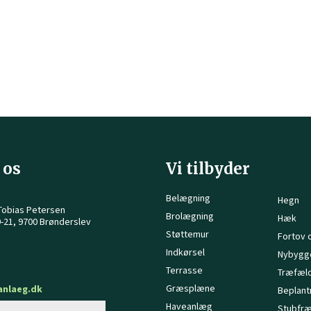
 os
Vi tilbyder
Belægning
Hegn
Tobias Petersen
Brolægning
Hæk
-21, 9700 Brønderslev
Støttemur
Fortov 
Indkørsel
Nybygg
Terrasse
Træfæl
Græsplæne
anlaeg.dk
Beplant
Haveanlæg
Stubfræ