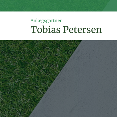
Gå
til
hovedindhold