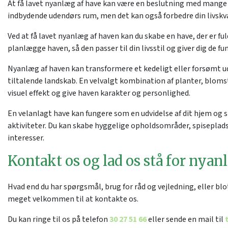
At få lavet nyanlæg af have kan være en beslutning med mange 
indbydende udendørs rum, men det kan også forbedre din livskva
Ved at få lavet nyanlæg af haven kan du skabe en have, der er f
planlægge haven, så den passer til din livsstil og giver dig de
Nyanlæg af haven kan transformere et kedeligt eller forsømt u
tiltalende landskab. En velvalgt kombination af planter, blomst
visuel effekt og give haven karakter og personlighed.
En velanlagt have kan fungere som en udvidelse af dit hjem og s
aktiviteter. Du kan skabe hyggelige opholdsområder, spisepladse
interesser.
Kontakt os og lad os stå for nyan
Hvad end du har spørgsmål, brug for råd og vejledning, eller blo
meget velkommen til at kontakte os.
Du kan ringe til os på telefon
30 27 51 66
eller sende en mail til