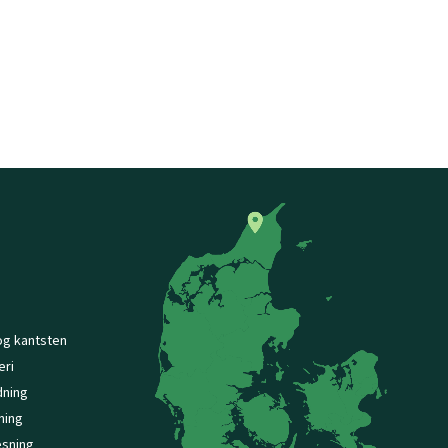
og kantsten
eri
dning
ning
sning