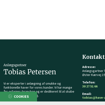
Kontakt
Adresse:
Anlægsgartner 
Øster Kærvej 19
Telefon:
Vi er eksperter i anlægning af smukke og
30 27 51 66
funktionelle haver for vores kunder. Vi har mange
års erfaring i branchen og er dedikeret til at skabe
Email:
den perfekte have til dig.
COOKIES
tobias@have-