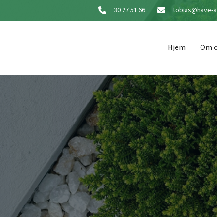
30 27 51 66
tobias@have-a
Hjem
Om 