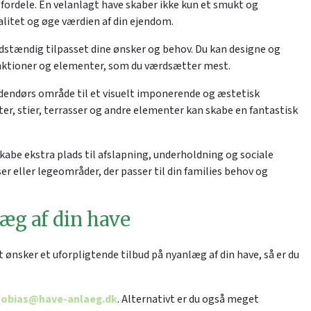
fordele. En velanlagt have skaber ikke kun et smukt og
litet og øge værdien af din ejendom.
uldstændig tilpasset dine ønsker og behov. Du kan designe og
 funktioner og elementer, som du værdsætter mest.
dendørs område til et visuelt imponerende og æstetisk
er, stier, terrasser og andre elementer kan skabe en fantastisk
kabe ekstra plads til afslapning, underholdning og sociale
r eller legeområder, der passer til din families behov og
læg af din have
t ønsker et uforpligtende tilbud på nyanlæg af din have, så er du
tobias@have-anlaeg.dk
. Alternativt er du også meget