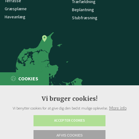
Terrasse
Træfældning
Græsplæne
Beplantning
Haveanlæg
Stubfræsning
COOKIES
Vi bruger cookies!
Vi benytter cookies for at give dig den bedst mulige oplevelse.
More info
ACCEPTER COOKIES
AFVIS COOKIES