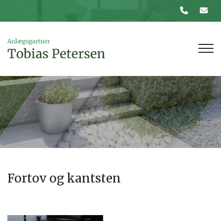
Gå
til
hovedindhold
Fortov og kantsten