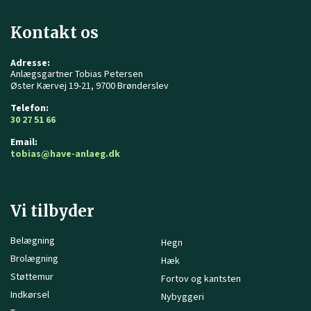
Kontakt os
Adresse:
Anlægsgartner Tobias Petersen
Øster Kærvej 19-21, 9700 Brønderslev
Telefon:
30 27 51 66
Email:
tobias@have-anlaeg.dk
Vi tilbyder
Belægning
Hegn
Brolægning
Hæk
Støttemur
Fortov og kantsten
Indkørsel
Nybyggeri